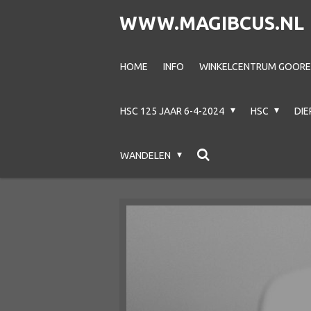
Ga
WWW.MAGIBCUS.NL
direct
naar
HOME
INFO
WINKELCENTRUM GOOREC
de
hoofdinhoud
HSC 125 JAAR 6-4-2024
HSC
DI
WANDELEN