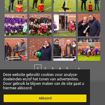
1
2
3
4
5
Deze website gebruikt cookies voor analyse-
doeleinden en/of het tonen van advertenties.
Door gebruik te blijven maken van de site gaat u
hiermee akkoord.
© 2022 - 2026 www.magibcus.nl
Powered by
JouwWeb
Akkoord