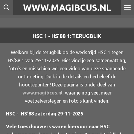
WWW.MAGIBCUS.NL
Ga
direct
naar
de
HSC 1 - HS'88 1: TERUGBLIK
hoofdinhoud
Welkom bij de terugblik op de wedstrijd HSC 1 tegen
HS'88 1 van 29-11-2025. Hier vind je een samenvatting,
foto's en misschien wel een video van deze spannende
ontmoeting. Duik in de details en herbeleef de
hoogtepunten! Deze pagina is onderdeel van
www.magibcus.nl
, waar je nog veel meer
voetbalverslagen en foto's kunt vinden.
HSC - HS’88 zaterdag 29-11-2025
Vele toeschouwers waren hiervoor naar HSC