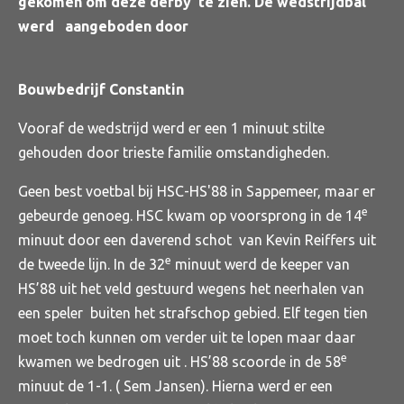
gekomen om deze derby te zien. De wedstrijdbal
werd aangeboden door
Bouwbedrijf Constantin
Vooraf de wedstrijd werd er een 1 minuut stilte
gehouden door trieste familie omstandigheden.
Geen best voetbal bij HSC-HS'88 in Sappemeer, maar er
e
gebeurde genoeg. HSC kwam op voorsprong in de 14
minuut door een daverend schot van Kevin Reiffers uit
e
de tweede lijn. In de 32
minuut werd de keeper van
HS’88 uit het veld gestuurd wegens het neerhalen van
een speler buiten het strafschop gebied. Elf tegen tien
moet toch kunnen om verder uit te lopen maar daar
e
kwamen we bedrogen uit . HS’88 scoorde in de 58
minuut de 1-1. ( Sem Jansen). Hierna werd er een