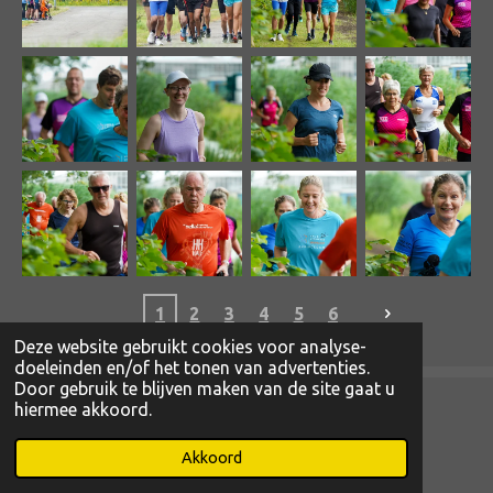
1
2
3
4
5
6
Deze website gebruikt cookies voor analyse-
doeleinden en/of het tonen van advertenties.
Door gebruik te blijven maken van de site gaat u
hiermee akkoord.
© 2022 - 2026 www.magibcus.nl
Powered by
JouwWeb
Akkoord