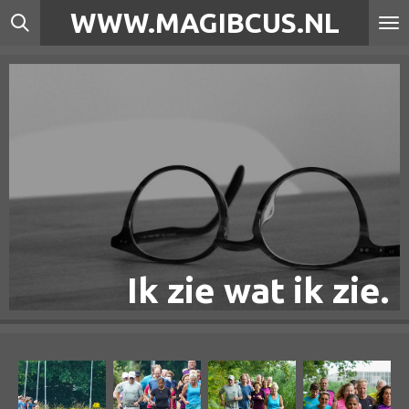
WWW.MAGIBCUS.NL
Ga
direct
naar
de
hoofdinhoud
Ik zie wat ik zie.