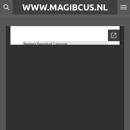
WWW.MAGIBCUS.NL
Ga
direct
naar
de
hoofdinhoud