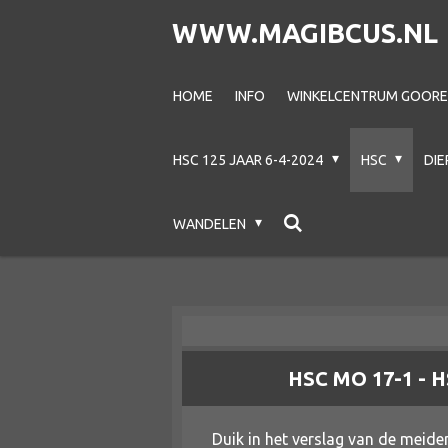
Ga
WWW.MAGIBCUS.NL
direct
naar
HOME
INFO
WINKELCENTRUM GOOREC
de
hoofdinhoud
HSC 125 JAAR 6-4-2024
HSC
DI
WANDELEN
HSC MO 17-1 - 
Duik in het verslag van de meid