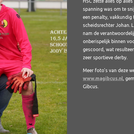
HSC zette alles op alles
spanning was om te snij
een penalty, vakkundig
scheidsrechter Johan. L
nam de verantwoordelij
onberispelijk binnen vo
gescoord, wat resulteerd
zeer sportieve derby.
Meer foto's van deze we
www.magibcus.nl
, ge
Gibcus.