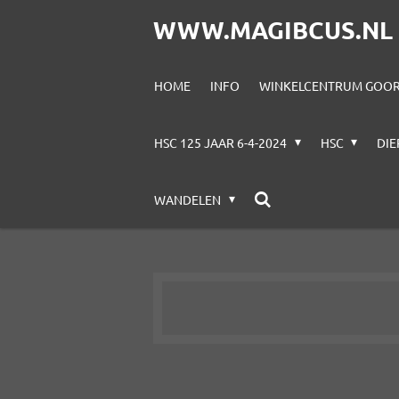
Ga
WWW.MAGIBCUS.NL
direct
naar
HOME
INFO
WINKELCENTRUM GOORE
de
hoofdinhoud
HSC 125 JAAR 6-4-2024
HSC
DI
WANDELEN