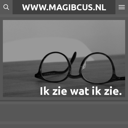
WWW.MAGIBCUS.NL
Ga
direct
naar
de
hoofdinhoud
Ik zie wat ik zie.