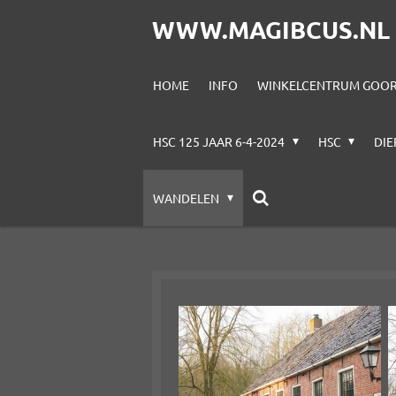
Ga
WWW.MAGIBCUS.NL
direct
naar
HOME
INFO
WINKELCENTRUM GOORE
de
hoofdinhoud
HSC 125 JAAR 6-4-2024
HSC
DI
WANDELEN