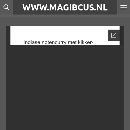
WWW.MAGIBCUS.NL
Ga
direct
naar
de
hoofdinhoud