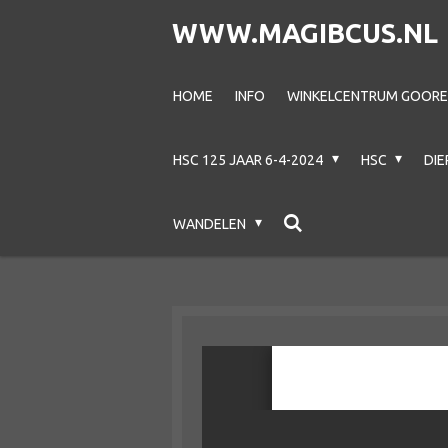
Ga
WWW.MAGIBCUS.NL
direct
naar
HOME
INFO
WINKELCENTRUM GOOREC
de
hoofdinhoud
HSC 125 JAAR 6-4-2024
HSC
DI
WANDELEN