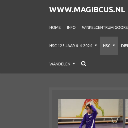
Ga
WWW.MAGIBCUS.NL
direct
naar
HOME
INFO
WINKELCENTRUM GOOREC
de
hoofdinhoud
HSC 125 JAAR 6-4-2024
HSC
DI
WANDELEN