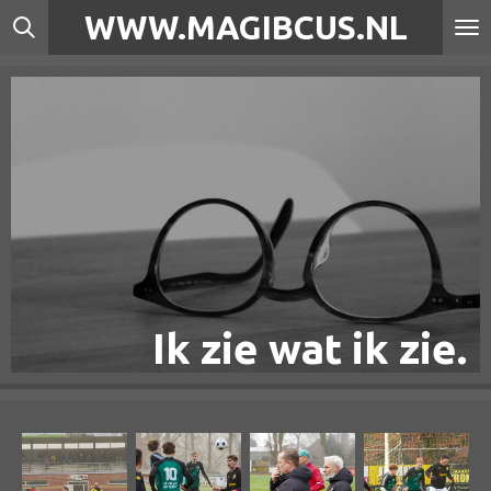
WWW.MAGIBCUS.NL
Ga
direct
naar
de
hoofdinhoud
Ik zie wat ik zie.