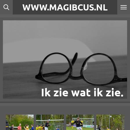
WWW.MAGIBCUS.NL
Ga
direct
naar
de
hoofdinhoud
Ik zie wat ik zie.