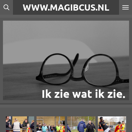
WWW.MAGIBCUS.NL
Ga
direct
naar
de
hoofdinhoud
Ik zie wat ik zie.