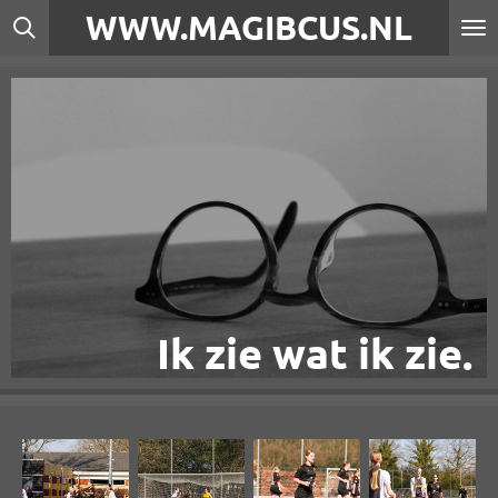
WWW.MAGIBCUS.NL
Ga
direct
naar
de
hoofdinhoud
Ik zie wat ik zie.