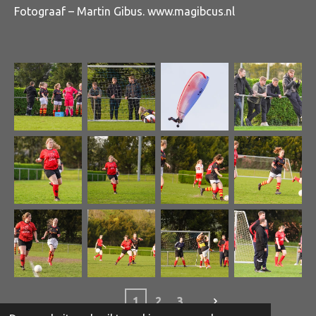
Fotograaf – Martin Gibus. www.magibcus.nl
1
2
3