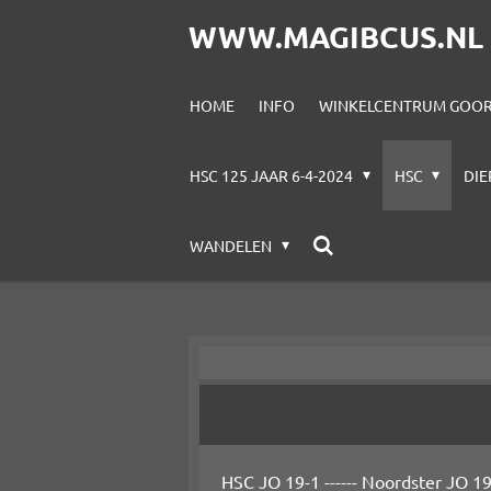
Ga
WWW.MAGIBCUS.NL
direct
naar
HOME
INFO
WINKELCENTRUM GOORE
de
hoofdinhoud
HSC 125 JAAR 6-4-2024
HSC
DI
WANDELEN
HSC JO 19-1 ------ Noordster JO 1